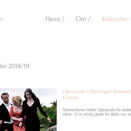
an
Hjem /
Om /
Kalender 
er 2018/19
Operacafe i Stavanger Konser
17.mars
Add Date here
Operavolume holder Operacafe for andr
våren. Vi er utrolig glade for dette nye 