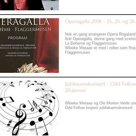
Operagalla 2018 - 23., 25. og 26
Add Date here
Nok en gang arrangerer Opera Rogaland
flott Operagalla, denne gang med scenis
La Boheme og Flaggermusen.
Wibeke Wetaas er med i rollen som Rosa
Flaggermusen.
Jublieumskonsert - Odd Fellow
20.januar
Add Date here
Wibeke Wetaas og Ole Morten Velde und
Odd Fellow losjens jublieluemskonsert.