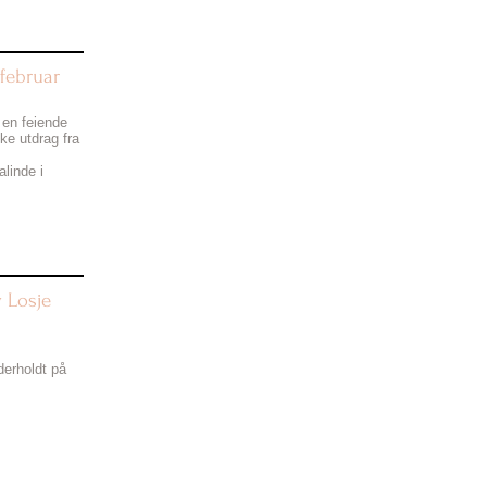
.februar
 en feiende
ke utdrag fra
linde i
 Losje
erholdt på