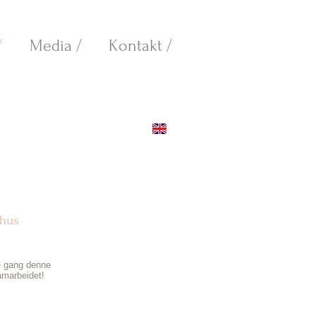
/
Media /
Kontakt /
thus
e gang denne
samarbeidet!