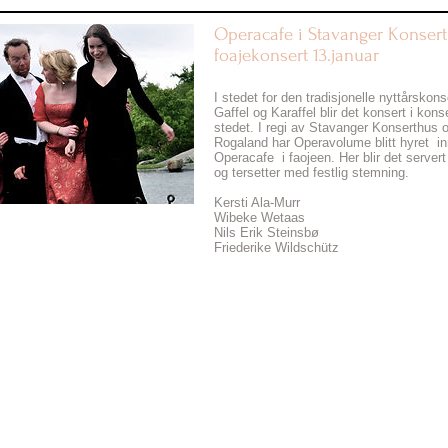
Operacafe i Stavanger Konsert
foajekonsert 13.januar
September 5, 2012
I stedet for den tradisjonelle nyttårskon
Gaffel og Karaffel blir det konsert i kons
stedet. I regi av Stavanger Konserthus 
Rogaland har Operavolume blitt hyret inn
Operacafe i faojeen. Her blir det servert 
og tersetter med festlig stemning.
Kersti Ala-Murr
Wibeke Wetaas
Nils Erik Steinsbø
Friederike Wildschütz