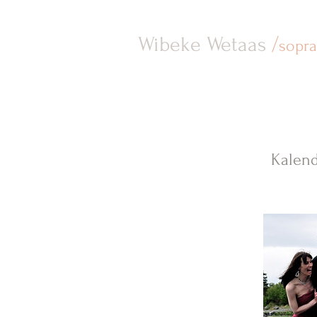
Wibeke Wetaas
/
sopr
Kalend