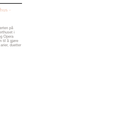
hus -
serten på
erthuset i
og Opera
 til å gjøre
arier, duetter